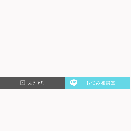
こんにちはマネージャーのTAKAです。 新築シェアハウス第3弾 KAE
OSAKAついに完成です！ ダイニングカウンター天板の木材から、棚
の寸法まで至る所にこだわりが散りばめ…
見学予約
お悩み相談室
DATE : 2020.02.14
REPORT
シェアハウスKAE OSAKAイメージ写真撮影をしまし
た！…
こんにちは！スタッフSakiです。シェアハウスKAE OSAKAのイメージ
写真を撮影して頂きました！今回は当日のオフショットをご紹介📷 待