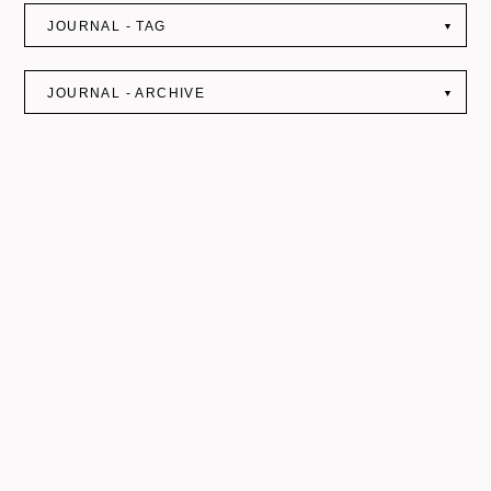
JOURNAL - TAG
▼
JOURNAL - ARCHIVE
▼
DATE : 2020.02.21
NEWS
シェアハウスKAE OSAKA物件ページが公開されまし