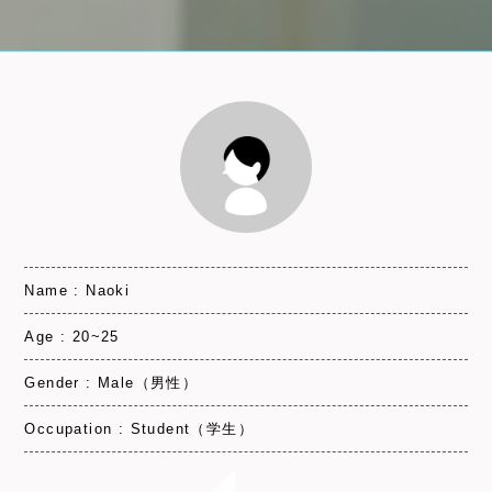
Name : Naoki
Age : 20~25
Gender : Male（男性）
Occupation : Student（学生）