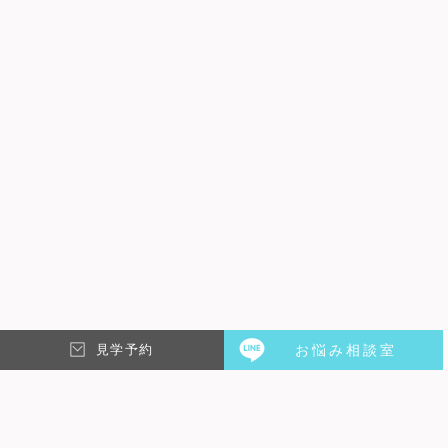
アーニャ&ナタン
MEDAL EDGAR
一度も寂しいと思ったことはな
スタッフのレスポンスがいつも
かった。
早い
見学予約
お悩み相談室
Arnaud
ジョン
このシェアハウスでとてもいい
どの入居者もとても親切でフレ