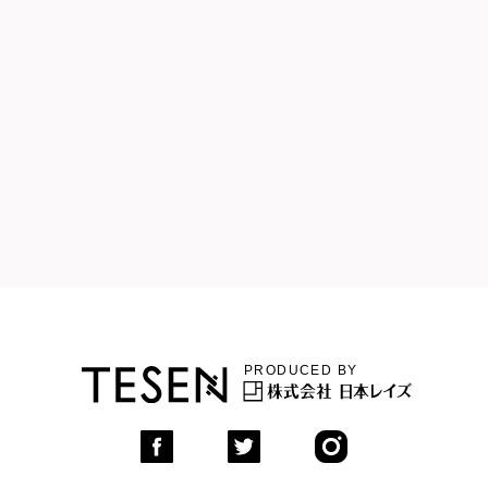
DATE : 2018.02.22
Q&A
友達や両親が遊びに来てシェアハウスの中に入っても
いいのですか…
PRODUCED BY
NSTAGRAM