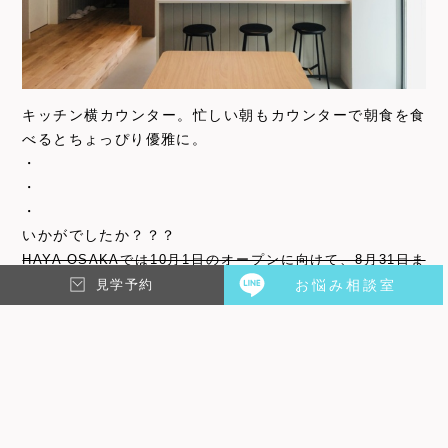
キッチン横カウンター。忙しい朝もカウンターで朝食を食
べるとちょっぴり優雅に。
・
・
・
いかがでしたか？？？
HAYA OSAKAでは10月1日のオープンに向けて、8月31日ま
で「オープン前特別内覧会」を開催しております。
見学予約
お悩み相談室
*ご参加いただいた方限定特典もございます。
1日3名限定でゆっくりと館内をご見学いただけますので、是
非とも来て・見て・感じてください！
内覧会お申込は
こちら
多数のご応募ありがとうございました！
ご見学のお申し込みは
CONTACT
ページまたは
LINE
から