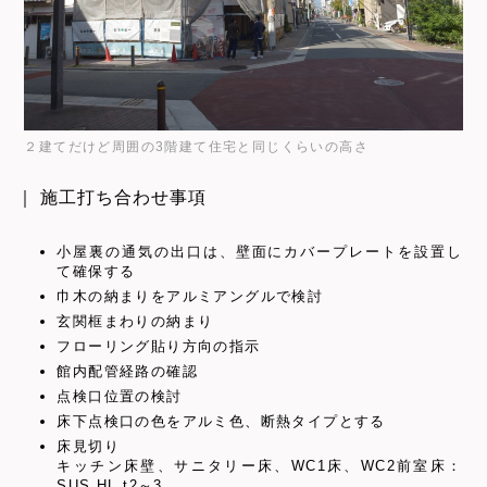
２建てだけど周囲の3階建て住宅と同じくらいの高さ
｜ 施工打ち合わせ事項
小屋裏の通気の出口は、壁面にカバープレートを設置し
て確保する
巾木の納まりをアルミアングルで検討
玄関框まわりの納まり
フローリング貼り方向の指示
館内配管経路の確認
点検口位置の検討
床下点検口の色をアルミ色、断熱タイプとする
床見切り
キッチン床壁、サニタリー床、WC1床、WC2前室床：
SUS HL t2～3