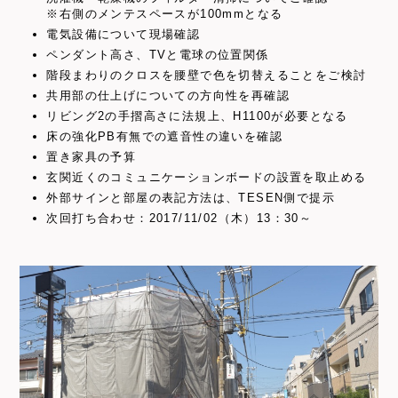
※右側のメンテスペースが100mmとなる
電気設備について現場確認
ペンダント高さ、TVと電球の位置関係
階段まわりのクロスを腰壁で色を切替えることをご検討
共用部の仕上げについての方向性を再確認
リビング2の手摺高さに法規上、H1100が必要となる
床の強化PB有無での遮音性の違いを確認
置き家具の予算
玄関近くのコミュニケーションボードの設置を取止める
外部サインと部屋の表記方法は、TESEN側で提示
次回打ち合わせ：2017/11/02（木）13：30～