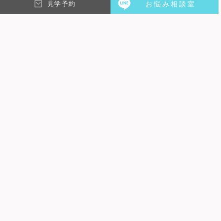
見学予約
お悩み相談室
SHARE
ReTWEET
コメントを残す
メールアドレスが公開されることはありません。
※
が付いて
いる欄は必須項目です
コメント
※