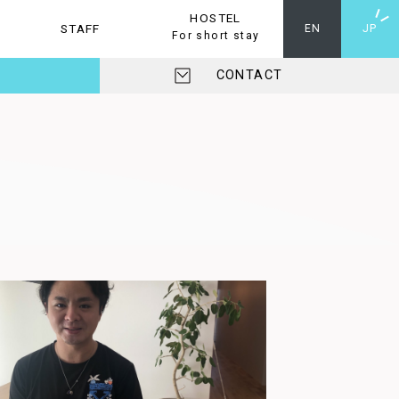
HOSTEL
STAFF
ホステル
EN
JP
For short stay
CONTACT