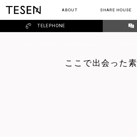
ABOUT
SHARE HOUSE
TESENのこと
シェアハウス
レビュー
TELEPHONE
HOME
>
REVIEW
>
HAYA OSAKAについて
>
ここで出会
ここで出会った