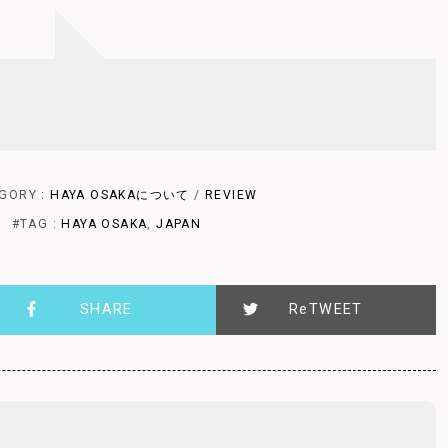
GORY :
HAYA OSAKAについて
/
REVIEW
#TAG :
HAYA OSAKA
,
JAPAN
SHARE
ReTWEET