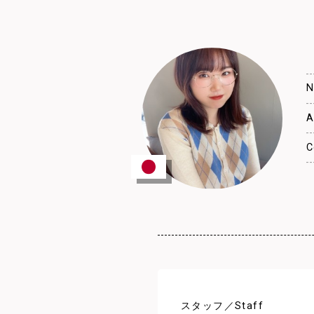
N
A
C
スタッフ／Staff