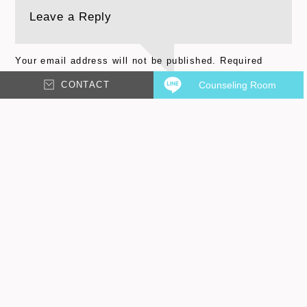
Leave a Reply
Your email address will not be published.
Required
fields are marked
*
CONTACT
Counseling Room
Comment
*
Email
*
Name
*
Save my name, email, and website in this browser for