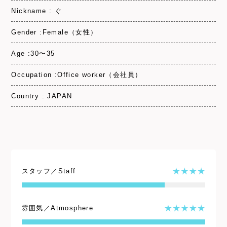
Nickname : ぐ
Gender :Female（女性）
Age :30〜35
Occupation :Office worker（会社員）
Country : JAPAN
スタッフ／Staff
雰囲気／Atmosphere