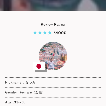
Review Rating
Good
Nickname : なつみ
Gender :Female（女性）
Age :31〜35