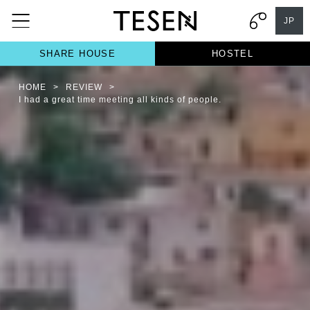
JP
SHARE HOUSE
HOSTEL
HOME
>
REVIEW
>
I had a great time meeting all kinds of people.