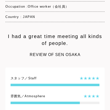
Occupation :Office worker（会社員）
Country : JAPAN
I had a great time meeting all kinds
of people.
REVIEW OF SEN OSAKA
スタッフ／Staff
雰囲気／Atmosphere