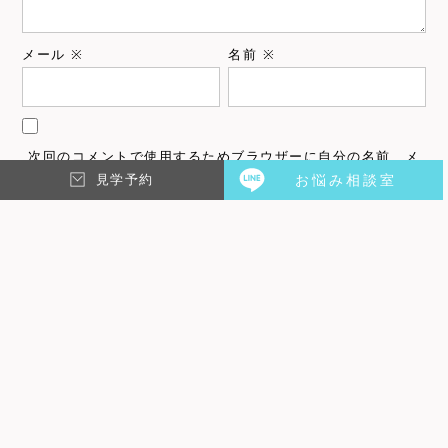
メール
※
名前
※
次回のコメントで使用するためブラウザーに自分の名前、メ
見学予約
お悩み相談室
ールアドレス、サイトを保存する。
上に表示された文字を入力してください。