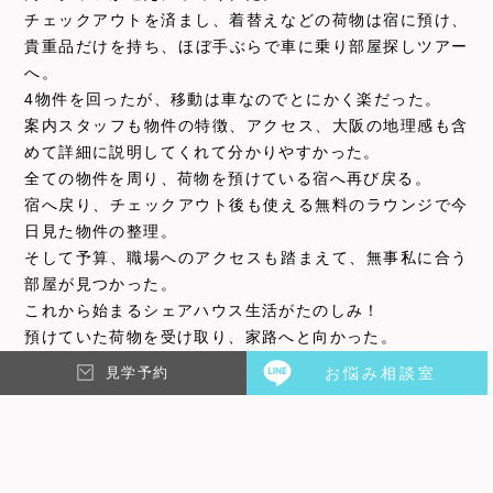
チェックアウトを済まし、着替えなどの荷物は宿に預け、
貴重品だけを持ち、ほぼ手ぶらで車に乗り部屋探しツアー
へ。
4物件を回ったが、移動は車なのでとにかく楽だった。
案内スタッフも物件の特徴、アクセス、大阪の地理感も含
めて詳細に説明してくれて分かりやすかった。
全ての物件を周り、荷物を預けている宿へ再び戻る。
宿へ戻り、チェックアウト後も使える無料のラウンジで今
日見た物件の整理。
そして予算、職場へのアクセスも踏まえて、無事私に合う
部屋が見つかった。
これから始まるシェアハウス生活がたのしみ！
預けていた荷物を受け取り、家路へと向かった。
見学予約
お悩み相談室
TESENのシェアハウスで新たな取り組みが始まりま
した。
実はTESENシェアハウスへご見学のお越しの方は関
西県外の方がとっても多いのです。