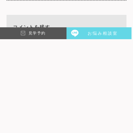
コメントを残す
見学予約
お悩み相談室
メールアドレスが公開されることはありません。
※
が付いて
いる欄は必須項目です
コメント
※
メール
※
名前
※