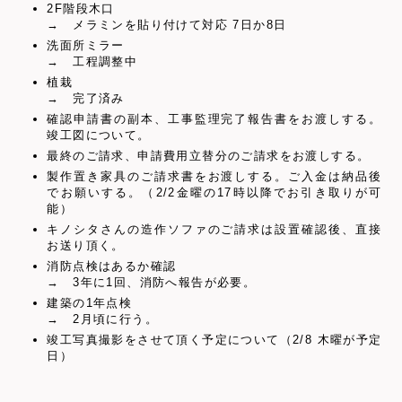
2F階段木口
→ メラミンを貼り付けて対応 7日か8日
洗面所ミラー
→ 工程調整中
植栽
→ 完了済み
確認申請書の副本、工事監理完了報告書をお渡しする。
竣工図について。
最終のご請求、申請費用立替分のご請求をお渡しする。
製作置き家具のご請求書をお渡しする。ご入金は納品後
でお願いする。（2/2金曜の17時以降でお引き取りが可
能）
キノシタさんの造作ソファのご請求は設置確認後、直接
お送り頂く。
消防点検はあるか確認
→ 3年に1回、消防へ報告が必要。
建築の1年点検
→ 2月頃に行う。
竣工写真撮影をさせて頂く予定について（2/8 木曜が予定
日）