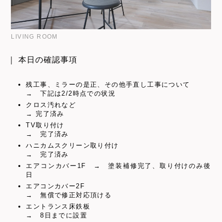
LIVING ROOM
｜ 本日の確認事項
残工事、ミラーの是正、その他手直し工事について
→ 下記は2/2時点での状況
クロス汚れなど
→ 完了済み
TV取り付け
→ 完了済み
ハニカムスクリーン取り付け
→ 完了済み
エアコンカバー1F → 塗装補修完了、取り付けのみ後
日
エアコンカバー2F
→ 無償で修正対応頂ける
エントランス床鉄板
→ 8日までに設置