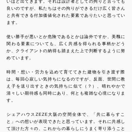
いほど出てきます。それは設計者としての拘りと言っても
良いのですが、私たちはその拘りができるだけ広く皆さん
と共有できる付加価値化された要素でありたいと思ってい
ます。
使い勝手が悪いとか危険であるとかは論外ですか、美醜に
関わる要素についても、広く共感を得られる事柄かどう
か、クライアントの納得も踏まえた上で判断するように努
めています。
時間・想い・労力を込めて育ててきた建物を引き渡す際
は、毎回心寂しい気持ちになるのですが、反面、世間に教
え子を送り出すときの気持ちに似て（？）、晴れやかで
清々しい期待感も同時にあり、何とも複雑な心境になりま
す。
シェアハウスZEZE大阪の空間全体で、「共に暮らすこ
と」への想いが表現できたと思っています。それに共感し
て頂けた方々の、これからの暮らしにうまく寄り添うこと