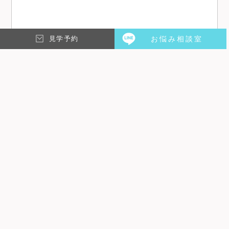
見学予約
お悩み相談室
メール
※
名前
※
次回のコメントで使用するためブラウザーに自分の名前、メ
ールアドレス、サイトを保存する。
上に表示された文字を入力してください。