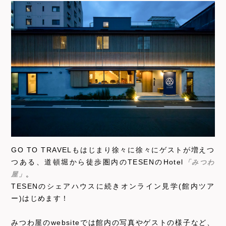
GO TO TRAVELもはじまり徐々に徐々にゲストが増えつ
つある、道頓堀から徒歩圏内のTESENのHotel
「みつわ
屋」
。
TESENのシェアハウスに続きオンライン見学(館内ツア
ー)はじめます！
みつわ屋のwebsiteでは館内の写真やゲストの様子など、