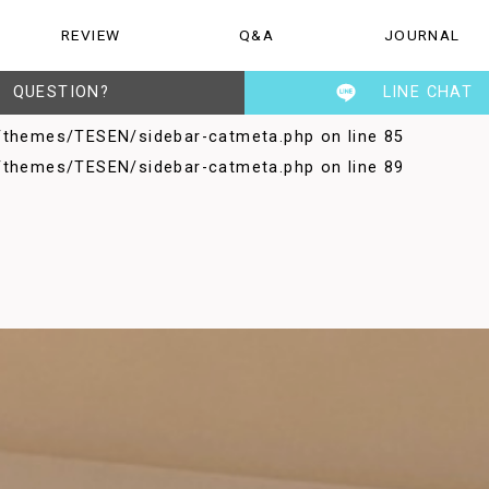
mes/TESEN/sidebar-catmeta.php on line
37
REVIEW
Q&A
JOURNAL
ご質問
お知らせ・日記
TESENの人
themes/TESEN/sidebar-catmeta.php on line
41
themes/TESEN/sidebar-catmeta.php on line
45
QUESTION?
LINE CHAT
/themes/TESEN/sidebar-catmeta.php on line
49
/themes/TESEN/sidebar-catmeta.php on line
85
/themes/TESEN/sidebar-catmeta.php on line
89