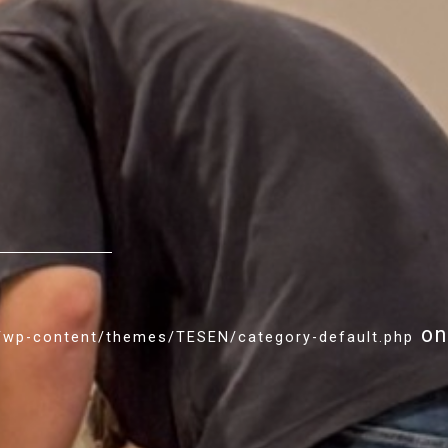
on
l/wp-content/themes/TESEN/category-default.php