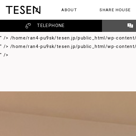
/home/ran4-pu9sk/tesen.jp/public_html/wp-content/the
ABOUT
SHARE HOUSE
TESENのこと
シェアハウス
レビュー
">
/home/ran4-pu9sk/tesen.jp/public_html/wp-content/
">
/home/ran4-pu9sk/tesen.jp/public_html/wp-content/
TELEPHONE
" />
/home/ran4-pu9sk/tesen.jp/public_html/wp-content
" />
/home/ran4-pu9sk/tesen.jp/public_html/wp-content
" />
/home/ran4-pu9sk/tesen.jp/public_html/wp-content
" />