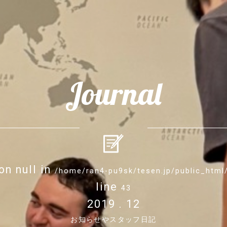
Journal
on null in
/home/ran4-pu9sk/tesen.jp/public_htm
line
43
2019 . 12
お知らせやスタッフ日記