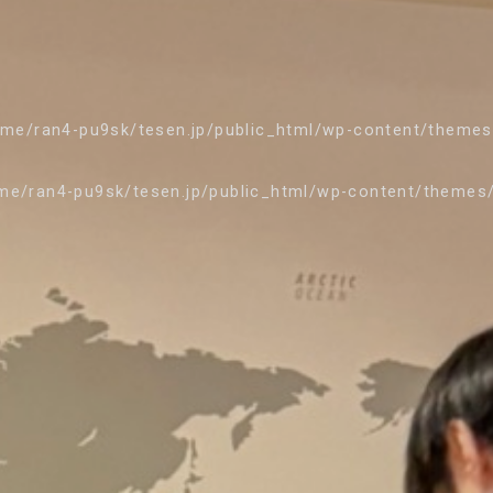
me/ran4-pu9sk/tesen.jp/public_html/wp-content/theme
me/ran4-pu9sk/tesen.jp/public_html/wp-content/themes