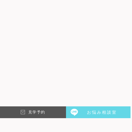
DATE : 2026.01.20
REPORT
シェアハウスの1日ってどんな感じ？朝から夜までのリ
アルな生活…
こんにちは！スタッフのTAKUYAです。シェアハウス少し興味あるけど
一体どんな生活を送っているんだろう？そんなあなたに「シェアハウス
見学予約
お悩み相談室
の１日」をシェアハウス経験者の僕がお伝えします。一人暮らし、…