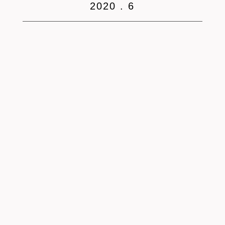
2020 . 6
DATE : 2026.02.03
REPORT
シェアハウス入居前に見てほしいブログまとめ…
こんにちは。今年も引っ越しシーズンがやってきました。 TESENシェ
アハウスでは、2026年の新シーズンがスタートしています。昨年も、
就職・転職・留学・ワーキングホリデーなど、さまざまなタイミン…