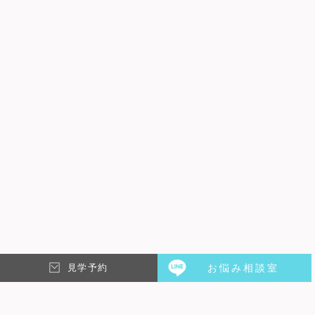
DATE : 2026.01.20
REPORT
シェアハウスの1日ってどんな感じ？朝から夜までのリ
アルな生活…
こんにちは！スタッフのTAKUYAです。シェアハウス少し興味あるけど
一体どんな生活を送っているんだろう？そんなあなたに「シェアハウス
見学予約
お悩み相談室
の１日」をシェアハウス経験者の僕がお伝えします。一人暮らし、…