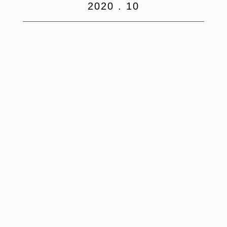
2020 . 10
DATE : 2026.02.03
REPORT
シェアハウス入居前に見てほしいブログまとめ…
こんにちは。今年も引っ越しシーズンがやってきました。 TESENシェ
アハウスでは、2026年の新シーズンがスタートしています。昨年も、
就職・転職・留学・ワーキングホリデーなど、さまざまなタイミン…