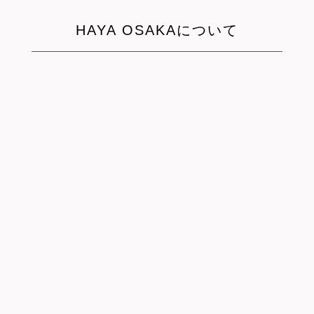
HAYA OSAKAについて
Lily
Dylan
The house makes you feel like
The staff is friendly, very we…
…