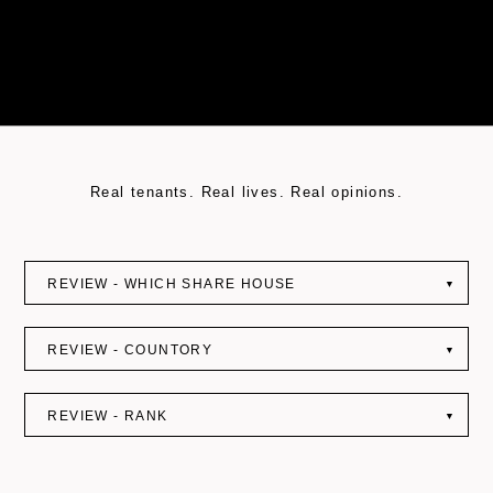
: Undefined variable $query_string in
on line
Real tenants. Real lives. Real opinions.
REVIEW - WHICH SHARE HOUSE
▼
REVIEW - COUNTORY
▼
REVIEW - RANK
▼